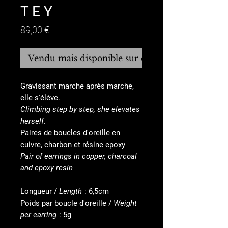
T E Y
Prix
89,00 €
Vendu mais disponible sur commande
Gravissant marche après marche,
elle s'élève.
Climbing step by step, she elevates
herself.
Paires de boucles d'oreille en
cuivre, charbon et résine epoxy
Pair of earrings in copper, charcoal
and epoxy resin
Longueur /
Length
: 6,5cm
Poids par boucle d'oreille /
Weight
per earring
: 5g