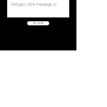
Envoyer
Contact
Conditions Générales de vente
Mentions légales
Conseils d'entretien /
Maintenance
guidelines