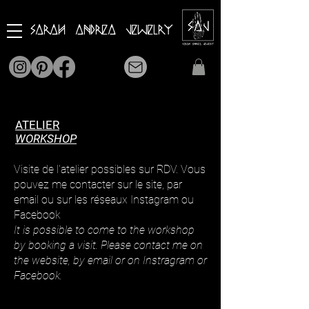
Sarah Andrea Jewelry
ATELIER
WORKSHOP
Visite de l'atelier possibles sur RDV. Vous
pouvez me contacter sur le site, par
email ou sur les réseaux Instagram ou
Facebook
It is possible to come to the workshop
by booking a visit. Please contact me on
the website, by email or on Instragram or
Facebook.