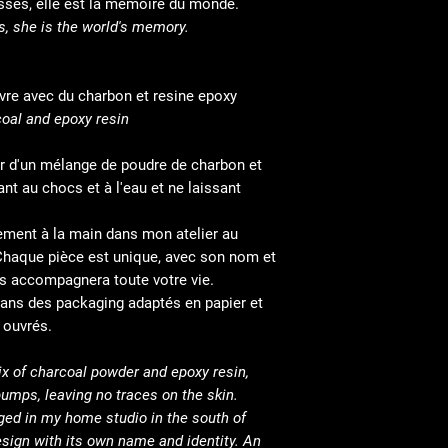
assés, elle est la mémoire du monde.
ts, she is the world's memory.
ivre avec du charbon et resine epoxy
coal and epoxy resin
tir d'un mélange de poudre de charbon et
ant au chocs et à l'eau et ne laissant
ement à la main dans mon atelier au
Chaque pièce est unique, avec son nom et
us accompagnera toute votre vie.
ans des packaging adaptés en papier et
 ouvrés.
ix of charcoal powder and epoxy resin,
bumps, leaving no traces on the skin.
ged in my home studio in the south of
esign with its own name and identity. An