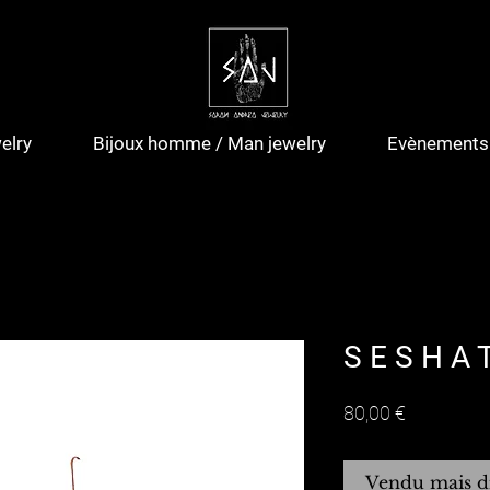
elry
Bijoux homme / Man jewelry
Evènements 
S E S H A 
Prix
80,00 €
Vendu mais d