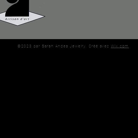
©2023 par Sarah Andea Jewelry. Créé avec
Wix.com