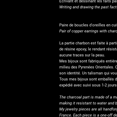
Ecrivant et dessinant les faits p
Writing and drawing the past fac
Paire de boucles d'oreilles en cu
Pair of copper earrings with char
La partie charbon est faite à par
de résine epoxy, le rendant résist
aucune traces sur la peau.
Mes bijoux sont fabriqués entièr
milieu des Pyrenées Orientales. 
son identité. Un talisman qui vo
Tous mes bijoux sont emballés d
expédié avec suivi sous 1-2 jours
The charcoal part is made of a m
making it resistant to water and 
My jewelry pieces are all handfor
France. Each piece is a one-off d