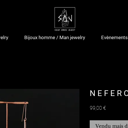
elry
Bijoux homme / Man jewelry
Evènements 
N E F E R 
Prix
99,00 €
Vendu mais d