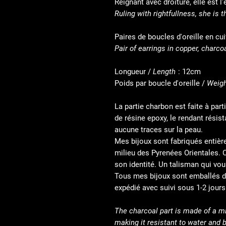
Reignant avec droiture, ell
Ruling with rightfullness, she is 
Paires de boucles d'oreille en cu
Pair of earrings in copper, charco
Longueur /
Length
: 12cm
Poids par boucle d'oreille /
Weigh
La partie charbon est faite à par
de résine epoxy, le rendant résist
aucune traces sur la peau.
Mes bijoux sont fabriqués entièr
milieu des Pyrenées Orientales. 
son identité. Un talisman qui vo
Tous mes bijoux sont emballés d
expédié avec suivi sous 1-2 jours
The charcoal part is made of a m
making it resistant to water and 