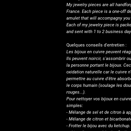
My jewelry pieces are all handfor
France. Each piece is a one-off d
amulet that will accompagny you t
Each of my jewelry piece is packe
and sent with 1 to 2 business day
Quelques conseils d'entretien :
Les bijoux en cuivre peuvent réagi
Ils peuvent noircir, s'assombrir o
la personne portant le bijoux. Cec
oxidation naturelle car le cuivre n'
permettre au cuivre d'être absorb
le corps humain (soulage les doul
rouges...).
Pour nettoyer vos bijoux en cuivre
simples:
- Mélange de sel et de citron à app
- Mélange de citron et bicarbonate
- Frotter le bijou avec du ketchup.