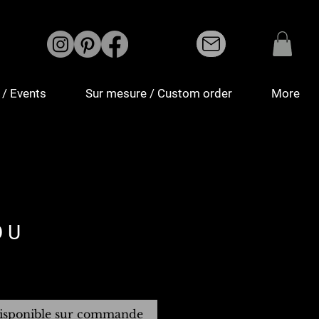
/ Events
Sur mesure / Custom order
More
O U
isponible sur commande