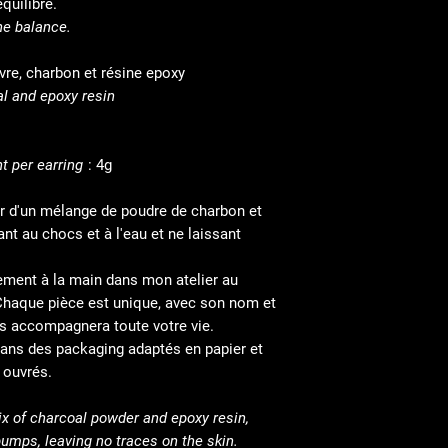
e est l'équilibre.
the balance.
ivre, charbon et résine epoxy
al and epoxy resin
t per earring
: 4g
tir d'un mélange de poudre de charbon et
ant au chocs et à l'eau et ne laissant
ement à la main dans mon atelier au
Chaque pièce est unique, avec son nom et
us accompagnera toute votre vie.
ans des packaging adaptés en papier et
 ouvrés.
ix of charcoal powder and epoxy resin,
bumps, leaving no traces on the skin.