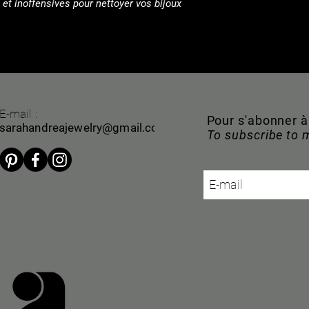
 et inoffensives pour nettoyer vos bijoux
E-mail :
Pour s'abonner 
sarahandreajewelry@gmail.com
To subscribe to 