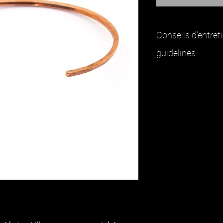
Conseils d'entre
guidelines
Les bijoux en cuivr
au contact de la pe
s'assombrir ou lais
de la personne por
n'est pas une réact
oxidation naturelle
Il est laissé brut a
absorbé par la pea
le corps humain (s
production de globu
Pour nettoyer vos b
plusieurs techniqu
- Mélange de sel et
bijoux avant de rin
- Mélange de citro