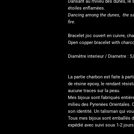
Dansant au milieu des dunes, le 
étoiles enflamées.
Dancing among the dunes, the san
fire.
Bracelet joc ouvert en cuivre, ch
Open copper bracelet with charco
Diamètre interieur
/ Diametre
: 5
La partie charbon est faite à par
de résine epoxy, le rendant résist
aucune traces sur la peau.
Mes bijoux sont fabriqués entièr
milieu des Pyrenées Orientales. 
son identité. Un talisman qui vo
Tous mes bijoux sont emballés d
expédié avec suivi sous 1-2 jours