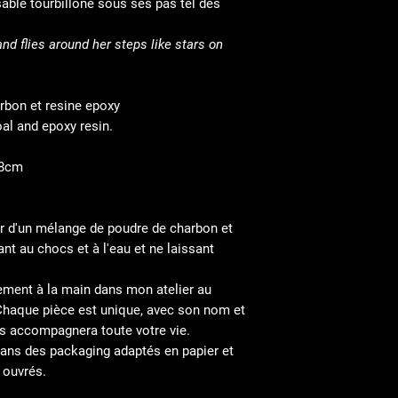
sable tourbillone sous ses pas tel des
appliquer sur le b
- Frotter le bijou 
d flies around her steps like stars on
- et bien d'autres 
pour nettoyer vos 
arbon et resine epoxy
Copper jewelry reac
al and epoxy resin.
contact. They can 
on the place where
is not a toxic reac
,8cm
because the metal 
because copper can
if absorbed throug
tir d'un mélange de poudre de charbon et
stimulate red cell 
ant au chocs et à l'eau et ne laissant
To cleanse your co
easy technics:
ement à la main dans mon atelier au
- Use a mix of sal
Chaque pièce est unique, avec son nom et
jewelry
us accompagnera toute votre vie.
- Use a mix of le
ans des packaging adaptés en papier et
it on the jewelry
- Use ketchup to w
 ouvrés.
- They are many o