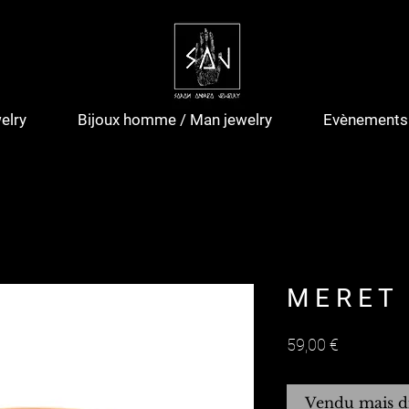
elry
Bijoux homme / Man jewelry
Evènements 
M E R E T
Prix
59,00 €
Vendu mais d