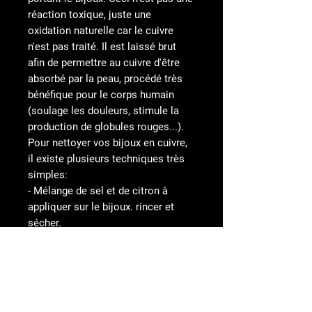
réaction toxique, juste une
oxidation naturelle car le cuivre
n'est pas traité. Il est laissé brut
afin de permettre au cuivre d'être
absorbé par la peau, procédé très
bénéfique pour le corps humain
(soulage les douleurs, stimule la
production de globules rouges...).
Pour nettoyer vos bijoux en cuivre,
il existe plusieurs techniques très
simples:
- Mélange de sel et de citron à
appliquer sur le bijoux. rincer et
sécher.
- Mélange de citron et bicarbonate
de soude à appliquer sur le bijoux.
rincer
- Frotter le bijou avec du ketchup.
rincer