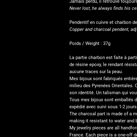
Jamais perdu, il retrouve to
Never lost, he always finds his ce
Pendentif en cuivre et charbon de 
Copper and charcoal pendent, adj
Poids / Weight : 37g
La partie charbon est faite à par
de résine epoxy, le rendant résist
aucune traces sur la peau.
Mes bijoux sont fabriqués entièr
milieu des Pyrenées Orientales. 
son identité. Un talisman qui vo
Tous mes bijoux sont emballés d
expédié avec suivi sous 1-2 jours
The charcoal part is made of a m
making it resistant to water and 
My jewelry pieces are all handfo
France. Each piece is a one-off d