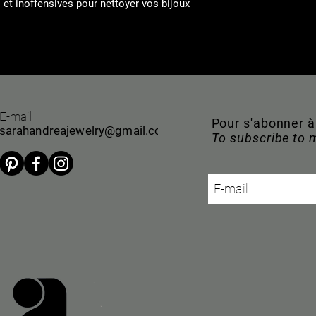
 et inoffensives pour nettoyer vos bijoux
E-mail :
Pour s'abonner 
sarahandreajewelry@gmail.com
To subscribe to 