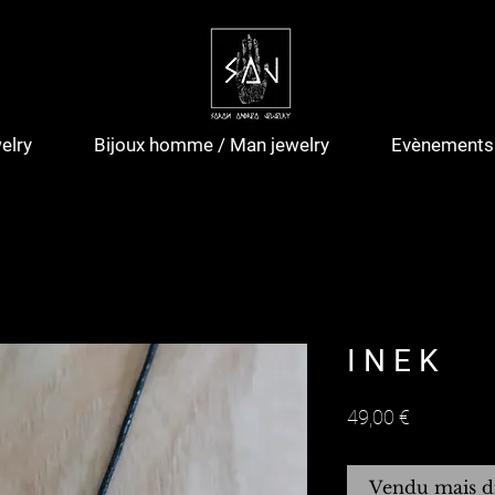
elry
Bijoux homme / Man jewelry
Evènements 
I N E K
Prix
49,00 €
Vendu mais d