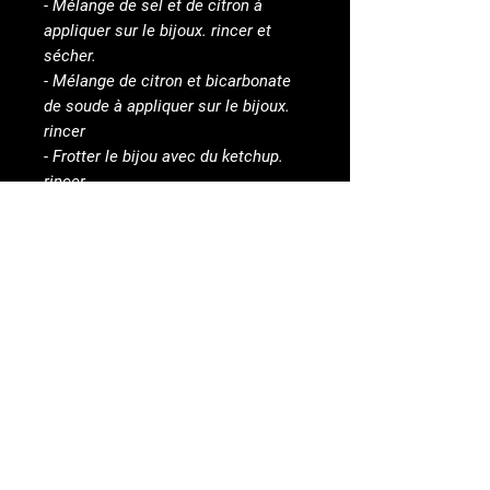
- Mélange de sel et de citron à
appliquer sur le bijoux. rincer et
sécher.
- Mélange de citron et bicarbonate
de soude à appliquer sur le bijoux.
rincer
- Frotter le bijou avec du ketchup.
rincer
et bien d'autres méthodes faciles et
inoffensives pour nettoyer vos
bijoux en cuivre.
Contact
Conditions Générales de vente
Mentions légales
Conseils d'entretien /
Maintenance