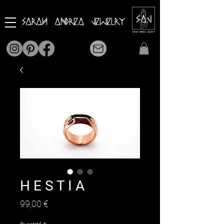
Sarah Andrea Jewelry
H E S T I A
Prix
99,00 €