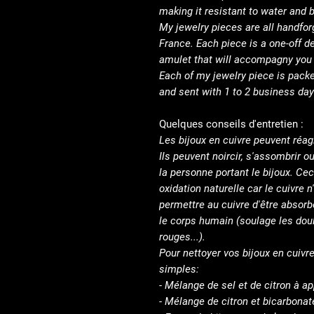
making it resistant to water and 
My jewelry pieces are all handfor
France. Each piece is a one-off d
amulet that will accompagny you t
Each of my jewelry piece is packe
and sent with 1 to 2 business day
Quelques conseils d'entretien :
Les bijoux en cuivre peuvent réagi
Ils peuvent noircir, s'assombrir o
la personne portant le bijoux. Cec
oxidation naturelle car le cuivre n'
permettre au cuivre d'être absorb
le corps humain (soulage les doul
rouges...).
Pour nettoyer vos bijoux en cuivre
simples:
- Mélange de sel et de citron à app
- Mélange de citron et bicarbonate