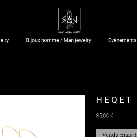
elry
Bijoux homme / Man jewelry
Evènements 
H E Q E T
Prix
85,00 €
Vendu mais d