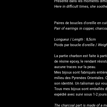
Présente dans les moments diffici
Here in difficult times, she sooth
Paires de boucles d'oreille en cu
Pair of earrings in copper, charco
Longueur /
Length
: 8,5cm
Poids par boucle d'oreille /
Weigh
La partie charbon est faite à par
de résine epoxy, le rendant résist
aucune traces sur la peau.
Mes bijoux sont fabriqués entièr
milieu des Pyrenées Orientales. 
son identité. Un talisman qui vo
Tous mes bijoux sont emballés d
expédié avec suivi sous 1-2 jours
The charcoal part is made of a m