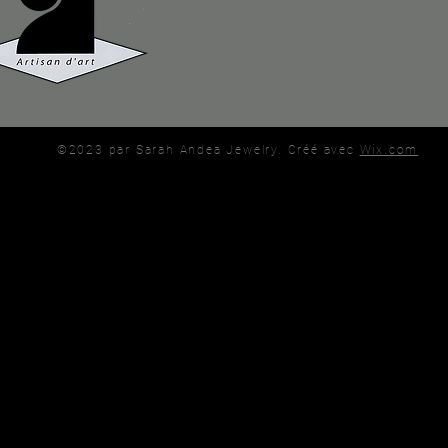
©2023 par Sarah Andea Jewelry. Créé avec
Wix.com