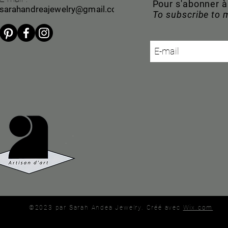
Pour s'abonner 
sarahandreajewelry@gmail.com
To subscribe to 
©2023 par Sarah Andea Jewelry. Créé avec
Wix.com