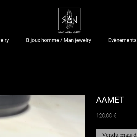
elry
Bijoux homme / Man jewelry
Evènements 
AAMET
Prix
120,00 €
Vendu mais d