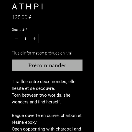
A T H P I
Prix
125,00 €
Quantité
*
Plus d'information prévues en Mai
Précommander
Tiraillée entre deux mondes, elle
hesite et se découvre.
Torn between two worlds, she
wonders and find herself.
Bague ouverte en cuivre, charbon et
résine epoxy
Open copper ring with charcoal and