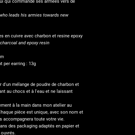
celui qui commande ses armées vers de
nquêtes.
e who leads his armies towards new
es en cuivre avec charbon et resine epoxy
 charcoal and epoxy resin
cm
t per earring : 13g
tir d'un mélange de poudre de charbon et
ant au chocs et à l'eau et ne laissant
ement à la main dans mon atelier au
Chaque pièce est unique, avec son nom et
us accompagnera toute votre vie.
ans des packaging adaptés en papier et
 ouvrés.