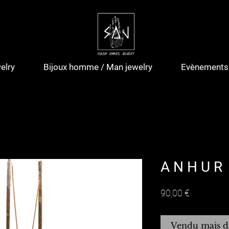
elry
Bijoux homme / Man jewelry
Evènements 
A N H U R
Prix
90,00 €
Vendu mais d